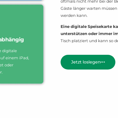
oftmals nicht mehr bei der B
Gäste länger warten müssen u
werden kann.
Eine digitale Speisekarte k
unterstützen oder immer im 
abhängig
Tisch platziert und kann so 
 digitale
auf einem iPad,
Jetzt loslegen
et oder
r.