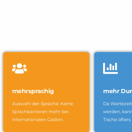
mehrsprachig
mehr Dur
Auswahl der Sprache: Keine
Da Wartezeit
Sprachbarrieren mehr bei
werden, kann
internationalen Gästen.
Tische öfters