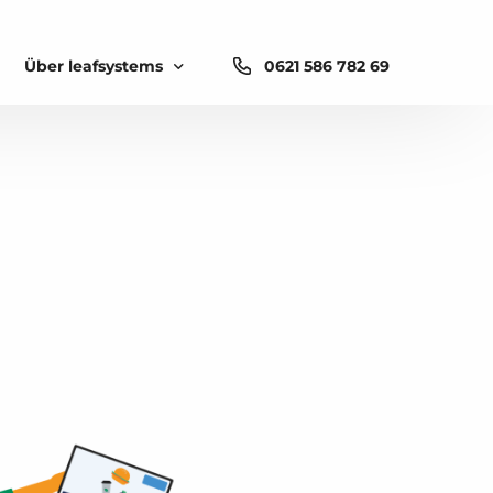
Über leafsystems
0621 586 782 69
Add-ons
mehr Umsatz erzielen
Erfolgsstorys
em
Küchenmonitor
digitale Speisekarte
über leafsystems
Mobiles Bonieren
QR-Code am Tisch
Bestandsverwaltung
Kontaktlose Gutscheink
Messen und Events
Reservierungsmanager
Integrationen
Karriere
Lieferdienstanbindung