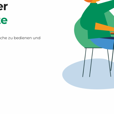
er
te
ische zu bedienen und