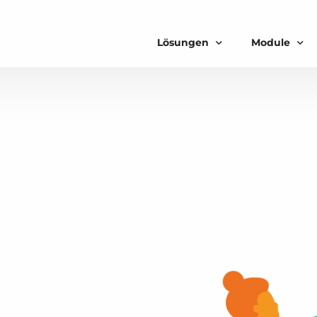
Lösungen
Module
Basics
Kassenlösung für Restaurants
Kassensyst
Kassenlösung für Cafés
Kassenbuch
Payment
Kassenlösung für Bars
Kassenlösung für Foodtrucks
Kassenlösung für Eisdielen
Kassenlösung für Hotels