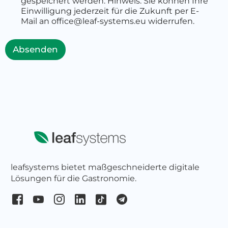
gespeichert werden. Hinweis: Sie können Ihre
s
Einwilligung jederzeit für die Zukunft per E-
t
Mail an office@leaf-systems.eu widerrufen.
l
e
i
Absenden
t
z
a
h
l
D
e
i
n
e
leafsystems bietet maßgeschneiderte digitale
Lösungen für die Gastronomie.