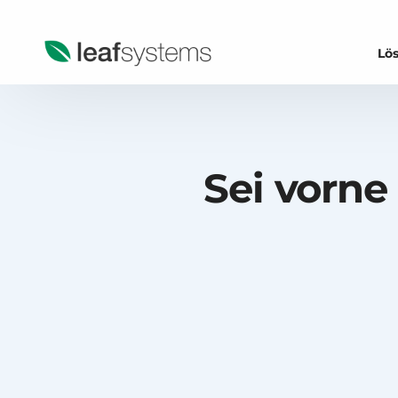
Lö
Ka
Ka
Sei vorne
Ka
Ka
Kas
Ka