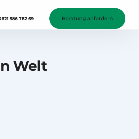
Beratung anfordern
0621 586 782 69
mehr Umsatz erzielen
Projekte
Digitale Speisekarte
Betriebskantine
en Welt
QR-Code am Tisch
B2B Bestellsystem
Kontaktlose Gutscheinkarte
Reservierungsmanager
Integrationen
Lieferdienstanbindung