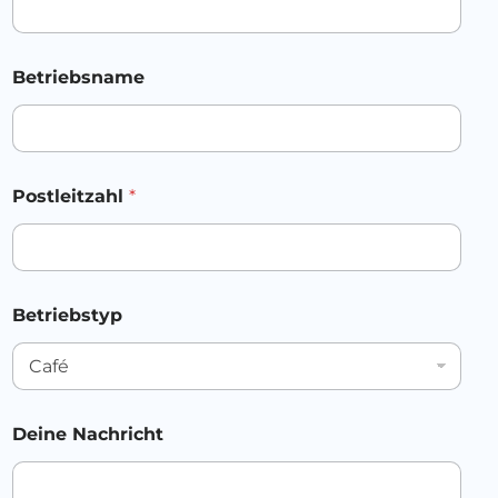
t
z
e
Betriebsname
r
k
l
ä
r
u
Postleitzahl
*
n
g
Betriebstyp
Deine Nachricht