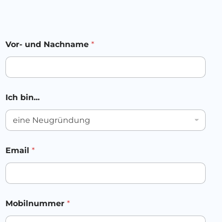
Vor- und Nachname
*
D
Ich bin...
e
i
n
e
*
D
Email
*
a
t
e
n
s
c
Mobilnummer
*
h
u