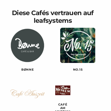
Diese Cafés vertrauen auf
leafsystems
BØNNE
NO.15
CAFÉ
AM