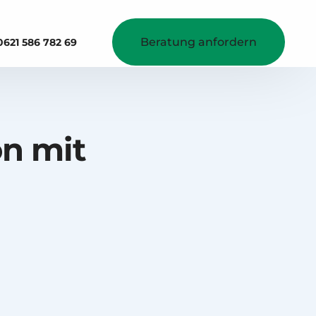
Beratung anfordern
0621 586 782 69
mehr Umsatz erzielen
Projekte
Digitale Speisekarte
Betriebskantine
n mit
QR-Code am Tisch
B2B Bestellsystem
Kontaktlose Gutscheinkarte
Reservierungsmanager
Integrationen
Lieferdienstanbindung