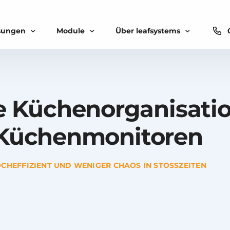
sungen
Module
Über leafsystems
Basics
Add-ons
ssenlösung für Restaurants
Erfolgsstorys
Kassensystem
Küchenmonitor
ssenlösung für Cafés
Über leafsystems
 Küchenorganisatio
Kassenbuch
Mobiles Bonieren
Payment
Bestandsverwaltung
ssenlösung für Bars
Messen und Events
Küchenmonitoren
ssenlösung für Foodtrucks
Karriere
senlösung für Eisdielen
CHEFFIZIENT UND WENIGER CHAOS IN STOSSZEITEN
ssenlösung für Hotels