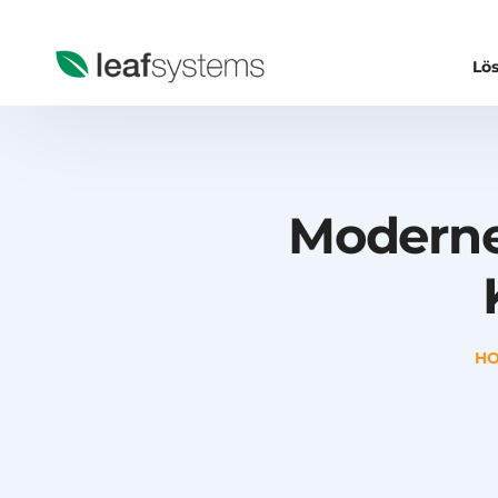
Lö
Ka
Ka
Moderne
Ka
Ka
Kas
HO
Ka